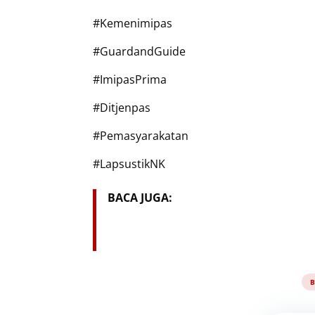
#Kemenimipas
#GuardandGuide
#ImipasPrima
#Ditjenpas
#Pemasyarakatan
#LapsustikNK
BACA JUGA:
B