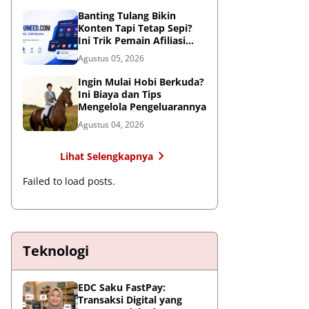
Global
Banting Tulang Bikin
Konten Tapi Tetap Sepi?
Ini Trik Pemain Afiliasi
Tembus FYP
Agustus 05, 2026
Ingin Mulai Hobi Berkuda?
Ini Biaya dan Tips
Mengelola Pengeluarannya
Agustus 04, 2026
Lihat Selengkapnya
Failed to load posts.
Teknologi
EDC Saku FastPay:
Transaksi Digital yang