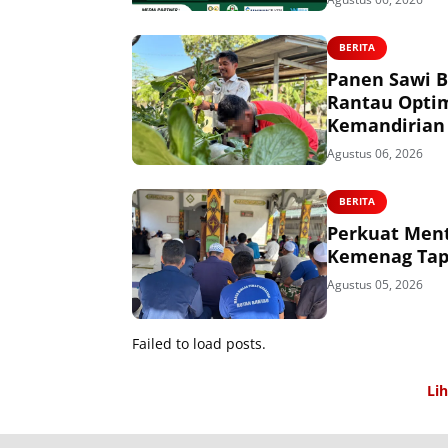
BERITA
Panen Sawi B
Rantau Opti
Kemandirian
Agustus 06, 2026
BERITA
Perkuat Ment
Kemenag Tapi
Agustus 05, 2026
Failed to load posts.
Li