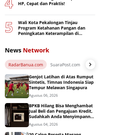
HP, Cepat dan Praktis!
Wali Kota Pekalongan Tinjau
Program Ketahanan Pangan dan
Peningkatan Keterampilan di
Nusakambangan
News
Network
RadarBanua.com
SuaraPost.com
NarasiNews.com
Jej
Genjot Latihan di Atas Rumput
Sintetis, Timnas Indonesia Siap
Tempur Melawan Singapura
Agustus 06, 2026
BPKB Hilang Bisa Menghambat
Jual Beli dan Pengajuan Kredit,
Sudahkah Anda Menyimpannya
di Brankas BPKB?
Agustus 04, 2026
20 Calon Peserta Magang