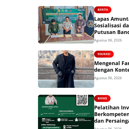
BERITA
Lapas Amunta
Sosialisasi
Putusan Ban
Agustus 06, 2026
EDUKASI
Mengenal Far
dengan Konte
Agustus 06, 2026
BISNIS
Pelatihan In
Berkompeten,
dan Persaing
Agustus 06, 2026