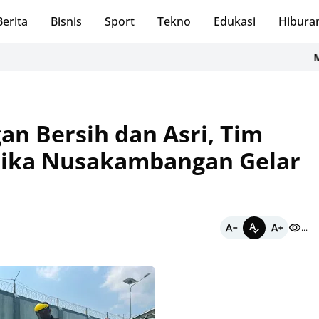
Berita
Bisnis
Sport
Tekno
Edukasi
Hibura
Menatap P
n Bersih dan Asri, Tim
otika Nusakambangan Gelar
...