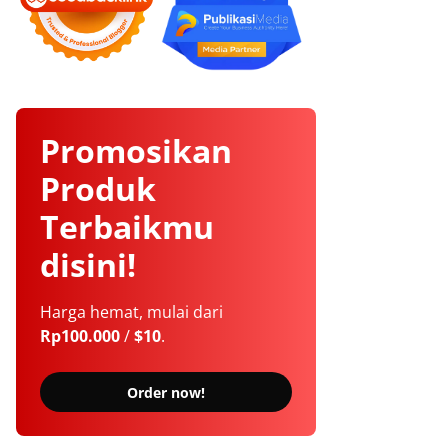
Promosikan
Produk
Terbaikmu
disini!
Harga hemat, mulai dari
Rp100.000
/
$10
.
Order now!