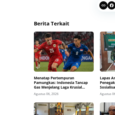
Berita Terkait
Menatap Pertempuran
Lapas A
Pamungkas: Indonesia Tancap
Penegak
Gas Menjelang Laga Krusial
Sosiali
Kontra Singapura
MoU Sid
Agustus 06, 2026
Agustus 0
Banding