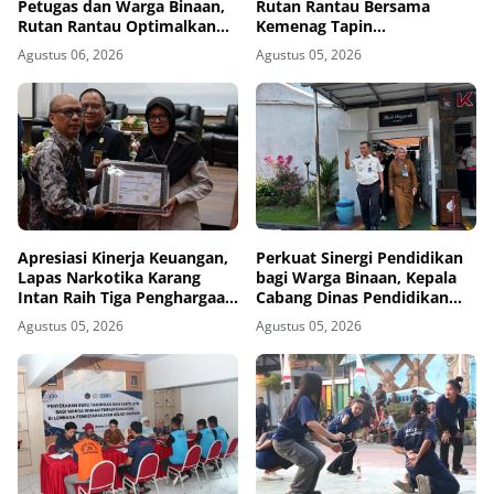
Petugas dan Warga Binaan,
Rutan Rantau Bersama
Rutan Rantau Optimalkan
Kemenag Tapin
Lahan SAE untuk Pembinaan
Selenggarakan Kegiatan
Agustus 06, 2026
Agustus 05, 2026
Kemandirian
Tausyiah
Apresiasi Kinerja Keuangan,
Perkuat Sinergi Pendidikan
Lapas Narkotika Karang
bagi Warga Binaan, Kepala
Intan Raih Tiga Penghargaan
Cabang Dinas Pendidikan
dari KPPN Banjarmasin
Wilayah Madiun Kunjungi
Agustus 05, 2026
Agustus 05, 2026
Lapas Madiun