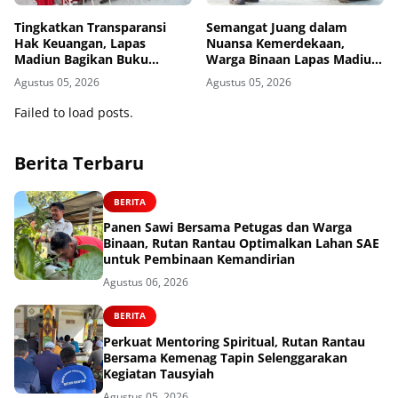
Tingkatkan Transparansi
Semangat Juang dalam
Hak Keuangan, Lapas
Nuansa Kemerdekaan,
Madiun Bagikan Buku
Warga Binaan Lapas Madiun
Tabungan dan ATM BRI
Adu Kekompakan dalam
Agustus 05, 2026
Agustus 05, 2026
kepada Warga Binaan
Lomba Estafet Tepung dan
Paku dalam Botol
Failed to load posts.
Berita Terbaru
BERITA
Panen Sawi Bersama Petugas dan Warga
Binaan, Rutan Rantau Optimalkan Lahan SAE
untuk Pembinaan Kemandirian
Agustus 06, 2026
BERITA
Perkuat Mentoring Spiritual, Rutan Rantau
Bersama Kemenag Tapin Selenggarakan
Kegiatan Tausyiah
Agustus 05, 2026