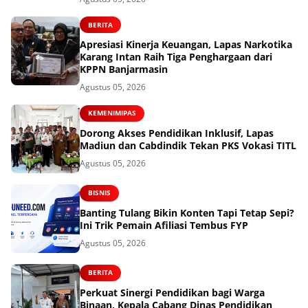
BERITA
Apresiasi Kinerja Keuangan, Lapas Narkotika
Karang Intan Raih Tiga Penghargaan dari
KPPN Banjarmasin
Agustus 05, 2026
KEMENIMIPAS
Dorong Akses Pendidikan Inklusif, Lapas
Madiun dan Cabdindik Tekan PKS Vokasi TITL
Agustus 05, 2026
BISNIS
Banting Tulang Bikin Konten Tapi Tetap Sepi?
Ini Trik Pemain Afiliasi Tembus FYP
Agustus 05, 2026
BERITA
Perkuat Sinergi Pendidikan bagi Warga
Binaan, Kepala Cabang Dinas Pendidikan