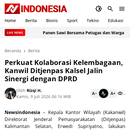
Home
Berita
Bisnis
Sport
Tekno
Edukasi
Panen Sawi Bersama Petugas dan Warga Binaan
LIVE NEWS
Beranda
Berita
Perkuat Kolaborasi Kelembagaan,
Kanwil Ditjenpas Kalsel Jalin
Sinergi dengan DPRD
Oleh
Rizqi H.
...
Kamis, 9 Juli 2026 06:16 WIB
Newsindonesia
– Kepala Kantor Wilayah (Kakanwil)
Direktorat Jenderal Pemasyarakatan (Ditjenpas)
Kalimantan Selatan, Erwedi Supriyatno, lakukan