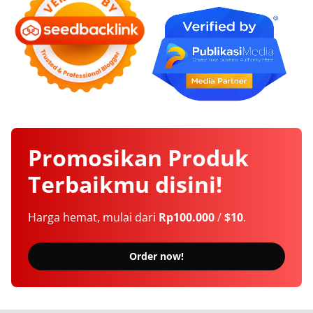
Promosikan
Produk
Terbaikmu
disini!
Harga hemat, mulai dari
Rp100.000
/
$10
.
Order now!