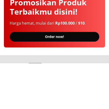
Promosikan
Produk
Terbaikmu
disini!
Harga hemat, mulai dari
Rp100.000
/
$10
.
Order now!
Berita Terkini Seputar Indonesia dan Dunia
Tentang Kami
Langganan
Kebijakan Privasi
Kode Etik
Info Kerjasama
Karir