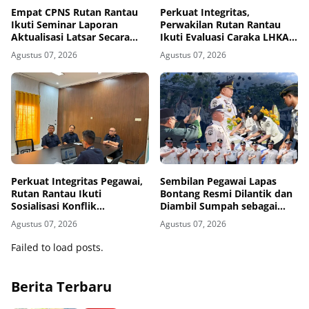
Empat CPNS Rutan Rantau
Perkuat Integritas,
Ikuti Seminar Laporan
Perwakilan Rutan Rantau
Aktualisasi Latsar Secara
Ikuti Evaluasi Caraka LHKAN
Virtual
di Banjarmasin
Agustus 07, 2026
Agustus 07, 2026
Perkuat Integritas Pegawai,
Sembilan Pegawai Lapas
Rutan Rantau Ikuti
Bontang Resmi Dilantik dan
Sosialisasi Konflik
Diambil Sumpah sebagai
Kepentingan serta
Pegawai Negeri Sipil
Agustus 07, 2026
Agustus 07, 2026
Monitoring dan Evaluasi
Caraka LHKAN Secara Virtual
Failed to load posts.
Berita Terbaru