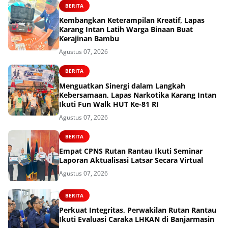
BERITA
Kembangkan Keterampilan Kreatif, Lapas
Karang Intan Latih Warga Binaan Buat
Kerajinan Bambu
Agustus 07, 2026
BERITA
Menguatkan Sinergi dalam Langkah
Kebersamaan, Lapas Narkotika Karang Intan
Ikuti Fun Walk HUT Ke-81 RI
Agustus 07, 2026
BERITA
Empat CPNS Rutan Rantau Ikuti Seminar
Laporan Aktualisasi Latsar Secara Virtual
Agustus 07, 2026
BERITA
Perkuat Integritas, Perwakilan Rutan Rantau
Ikuti Evaluasi Caraka LHKAN di Banjarmasin