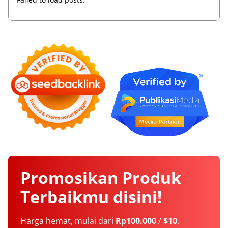
Promosikan
Produk
Terbaikmu
disini!
Harga hemat, mulai dari
Rp100.000
/
$10
.