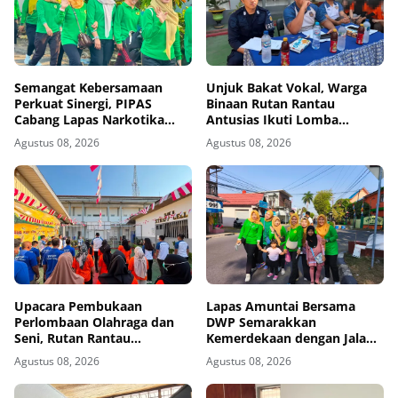
Semangat Kebersamaan
Unjuk Bakat Vokal, Warga
Perkuat Sinergi, PIPAS
Binaan Rutan Rantau
Cabang Lapas Narkotika
Antusias Ikuti Lomba
Kelas IIA Karang Intan Ikuti
Menyanyi Lagu Nasional dan
Agustus 08, 2026
Agustus 08, 2026
Fun Walk HUT Ke-81 RI
Bebas
Upacara Pembukaan
Lapas Amuntai Bersama
Perlombaan Olahraga dan
DWP Semarakkan
Seni, Rutan Rantau
Kemerdekaan dengan Jalan
Semarakkan HUT ke-81
Santai dan Bakti Sosial
Agustus 08, 2026
Agustus 08, 2026
Kemerdekaan RI