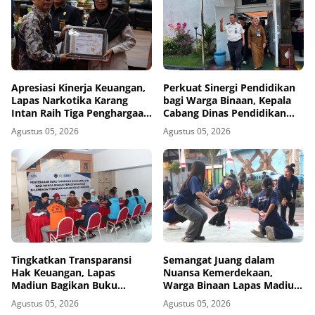
Apresiasi Kinerja Keuangan,
Perkuat Sinergi Pendidikan
Lapas Narkotika Karang
bagi Warga Binaan, Kepala
Intan Raih Tiga Penghargaan
Cabang Dinas Pendidikan
dari KPPN Banjarmasin
Wilayah Madiun Kunjungi
Agustus 05, 2026
Agustus 05, 2026
Lapas Madiun
Tingkatkan Transparansi
Semangat Juang dalam
Hak Keuangan, Lapas
Nuansa Kemerdekaan,
Madiun Bagikan Buku
Warga Binaan Lapas Madiun
Tabungan dan ATM BRI
Adu Kekompakan dalam
Agustus 05, 2026
Agustus 05, 2026
kepada Warga Binaan
Lomba Estafet Tepung dan