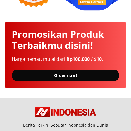
Promosikan
Produk
Terbaikmu
disini!
Harga hemat, mulai dari
Rp100.000
/
$10
.
Order now!
Berita Terkini Seputar Indonesia dan Dunia