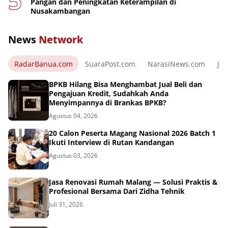
Pangan dan Peningkatan Keterampilan di
Nusakambangan
News
Network
RadarBanua.com
SuaraPost.com
NarasiNews.com
Jej
BPKB Hilang Bisa Menghambat Jual Beli dan
Pengajuan Kredit, Sudahkah Anda
Menyimpannya di Brankas BPKB?
Agustus 04, 2026
20 Calon Peserta Magang Nasional 2026 Batch 1
Ikuti Interview di Rutan Kandangan
Agustus 03, 2026
Jasa Renovasi Rumah Malang — Solusi Praktis &
Profesional Bersama Dari Zidha Tehnik
Juli 31, 2026