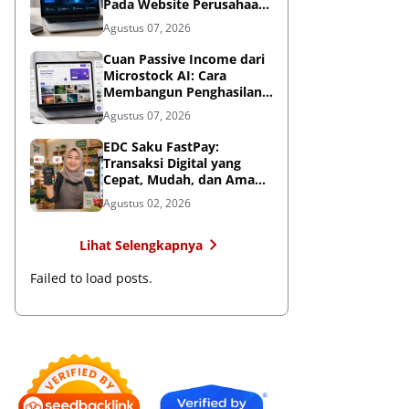
Pada Website Perusahaan,
Wajib Diterapkan Sebelum
Agustus 07, 2026
Terlambat
Cuan Passive Income dari
Microstock AI: Cara
Membangun Penghasilan
Jangka Panjang di Era
Agustus 07, 2026
Kecerdasan Buatan
EDC Saku FastPay:
Transaksi Digital yang
Cepat, Mudah, dan Aman
untuk Bisnis
Agustus 02, 2026
Lihat Selengkapnya
Failed to load posts.