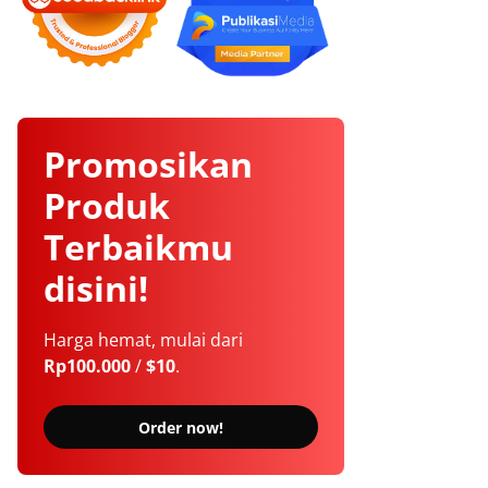
Promosikan
Produk
Terbaikmu
disini!
Harga hemat, mulai dari
Rp100.000
/
$10
.
Order now!