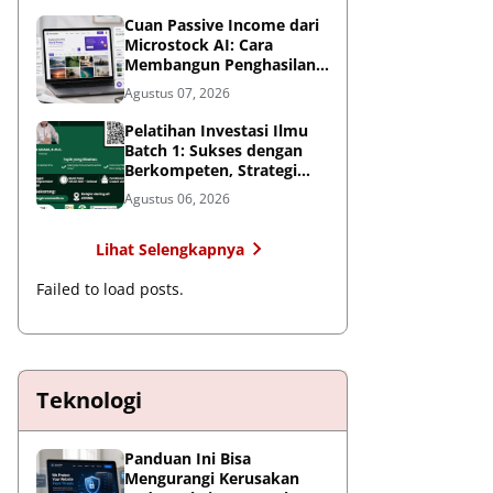
Cuan Passive Income dari
Microstock AI: Cara
Membangun Penghasilan
Jangka Panjang di Era
Agustus 07, 2026
Kecerdasan Buatan
Pelatihan Investasi Ilmu
Batch 1: Sukses dengan
Berkompeten, Strategi
Meningkatkan Daya Saing
Agustus 06, 2026
di Era AI dan Persaingan
Global
Lihat Selengkapnya
Failed to load posts.
Teknologi
Panduan Ini Bisa
Mengurangi Kerusakan