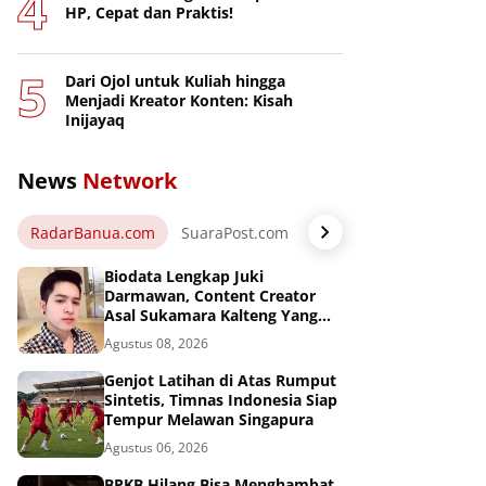
HP, Cepat dan Praktis!
Dari Ojol untuk Kuliah hingga
Menjadi Kreator Konten: Kisah
Inijayaq
News
Network
RadarBanua.com
SuaraPost.com
NarasiNews.com
Jej
Biodata Lengkap Juki
Darmawan, Content Creator
Asal Sukamara Kalteng Yang
Sukses Dari Konten Tiktok,
Agustus 08, 2026
Instagram dan Facebook
Genjot Latihan di Atas Rumput
Sintetis, Timnas Indonesia Siap
Tempur Melawan Singapura
Agustus 06, 2026
BPKB Hilang Bisa Menghambat