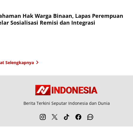
ahaman Hak Warga Binaan, Lapas Perempuan
ar Sosialisasi Remisi dan Integrasi
hat Selengkapnya
Berita Terkini Seputar Indonesia dan Dunia
entang Kami
Langganan
Kebijakan Privasi
Kode Etik
Info Kerjasama
Ka