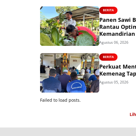
BERITA
Panen Sawi B
Rantau Opti
Kemandirian
Agustus 06, 2026
BERITA
Perkuat Ment
Kemenag Tapi
Agustus 05, 2026
Failed to load posts.
Li