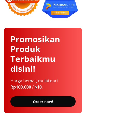
Promosikan
Produk
Terbaikmu
disini!
Harga hemat, mulai dari
Rp100.000
/
$10
.
Order now!