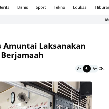
Berita
Bisnis
Sport
Tekno
Edukasi
Hibura
Menatap Pe
s Amuntai Laksanakan
a Berjamaah
...