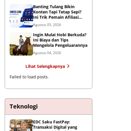
Global
Banting Tulang Bikin
Konten Tapi Tetap Sepi?
Ini Trik Pemain Afiliasi
Tembus FYP
Agustus 05, 2026
Ingin Mulai Hobi Berkuda?
Ini Biaya dan Tips
Mengelola Pengeluarannya
Agustus 04, 2026
Lihat Selengkapnya
Failed to load posts.
Teknologi
EDC Saku FastPay:
Transaksi Digital yang