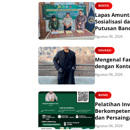
BERITA
Lapas Amunta
Sosialisasi
Putusan Ban
Agustus 06, 2026
EDUKASI
Mengenal Far
dengan Konte
Agustus 06, 2026
BISNIS
Pelatihan In
Berkompeten,
dan Persaing
Agustus 06, 2026