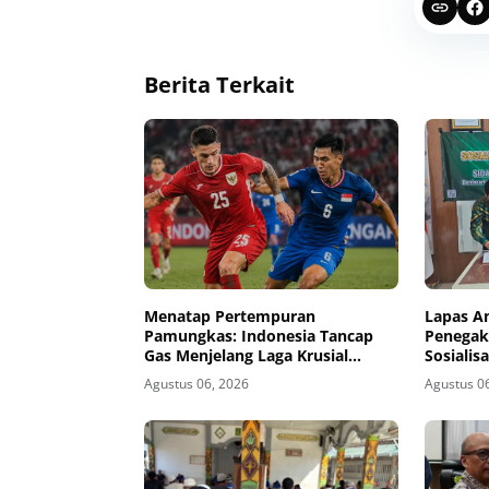
Berita Terkait
Menatap Pertempuran
Lapas A
Pamungkas: Indonesia Tancap
Penegak
Gas Menjelang Laga Krusial
Sosiali
Kontra Singapura
MoU Sid
Agustus 06, 2026
Agustus 0
Banding