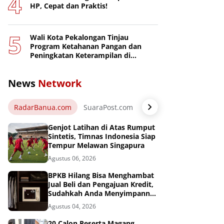
HP, Cepat dan Praktis!
Wali Kota Pekalongan Tinjau
Program Ketahanan Pangan dan
Peningkatan Keterampilan di
Nusakambangan
News
Network
RadarBanua.com
SuaraPost.com
NarasiNews.com
Jej
Genjot Latihan di Atas Rumput
Sintetis, Timnas Indonesia Siap
Tempur Melawan Singapura
Agustus 06, 2026
BPKB Hilang Bisa Menghambat
Jual Beli dan Pengajuan Kredit,
Sudahkah Anda Menyimpannya
di Brankas BPKB?
Agustus 04, 2026
20 Calon Peserta Magang