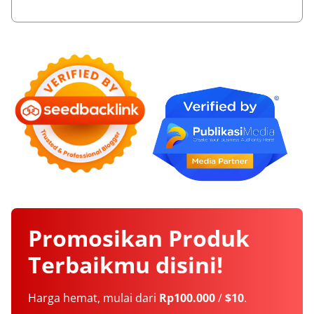
Promosikan
Produk
Terbaikmu
disini!
Harga hemat, mulai dari
Rp100.000
/
$10
.